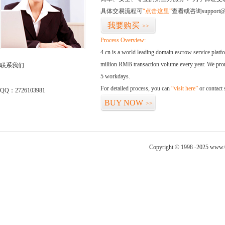
具体交易流程可
“点击这里”
查看或咨询support@
我要购买
>>
Process Overview:
4.cn is a world leading domain escrow service plat
million RMB transaction volume every year. We promi
联系我们
5 workdays.
For detailed process, you can
“visit here”
or contact
QQ：2726103981
BUY NOW
>>
Copyright © 1998 -2025 www.0